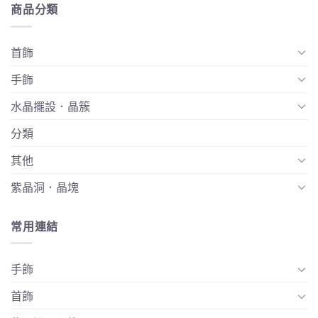
商品分類
首飾
手飾
水晶擺設．晶簇
分類
其他
紫晶洞．晶塊
常用連結
手飾
首飾