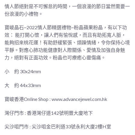
情人節絕對是不可懈怠的時間，一個浪漫的節日當然需要一
份浪漫的小禮物。
寶峻晶石~2022情人節精選禮物~粉晶蘋果粉晶，有以下功
效： 能打開心懷，讓人們有愉悅感，而且有助拓寬人脈，
能夠招來桃花運！有助舒緩緊張、煩躁情緒，令你保持心境
平靜。對應心肺功能健康對人際關係、愛情及加強自身魅
力，絕對有正面功效。粉晶也可療癒心靈傷痛。
小
約 30x24mm
大
約 44x33mm
寶峻香港Online Shop :
www.advancejewel.com.hk
灣仔門市 : 香港灣仔道142號明豐大廈地下
尖沙咀門市 : 尖沙咀金巴利道33號永利大廈2樓H室