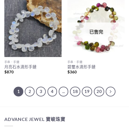
已售完
手串．手鏈
手串．手鏈
月亮石水滴形手鏈
碧璽水滴形手鏈
$
870
$
360
1
2
3
4
...
18
19
20
ADVANCE JEWEL 寶峻珠寶