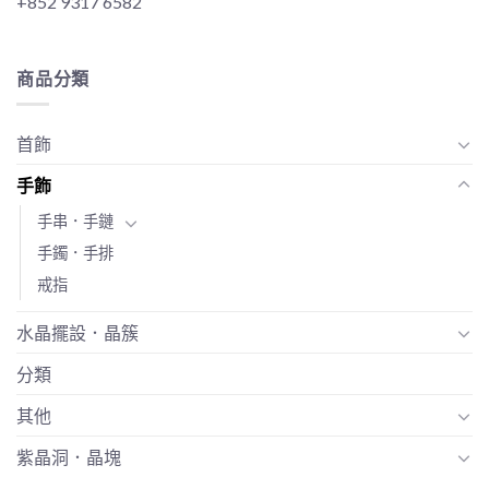
+852 9317 6582
商品分類
首飾
手飾
手串．手鏈
手鐲．手排
戒指
水晶擺設．晶簇
分類
其他
紫晶洞．晶塊