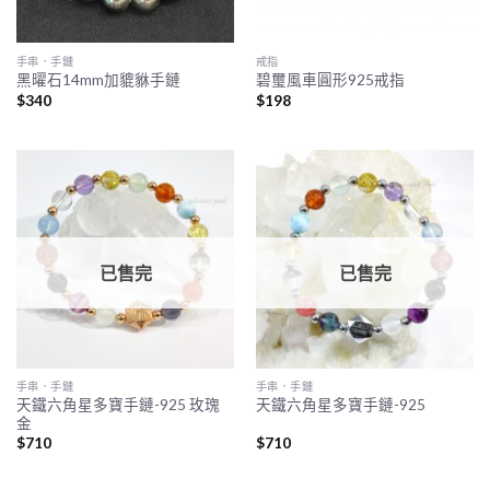
手串．手鏈
戒指
黑曜石14mm加貔貅手鏈
碧璽風車圓形925戒指
$
340
$
198
已售完
已售完
手串．手鏈
手串．手鏈
天鐵六角星多寶手鏈-925 玫瑰
天鐵六角星多寶手鏈-925
金
$
710
$
710