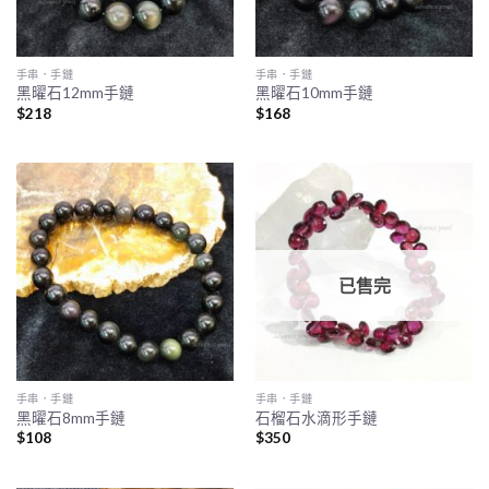
手串．手鏈
手串．手鏈
黑曜石12mm手鏈
黑曜石10mm手鏈
$
218
$
168
已售完
手串．手鏈
手串．手鏈
黑曜石8mm手鏈
石榴石水滴形手鏈
$
108
$
350