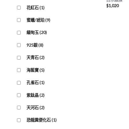
$
1,020
花紅石
(1)
蜜蠟/琥珀
(9)
緬甸玉
(20)
925銀
(8)
天青石
(2)
海藍寶
(5)
孔雀石
(1)
紫鈦晶
(2)
天河石
(2)
恐龍糞便化石
(1)