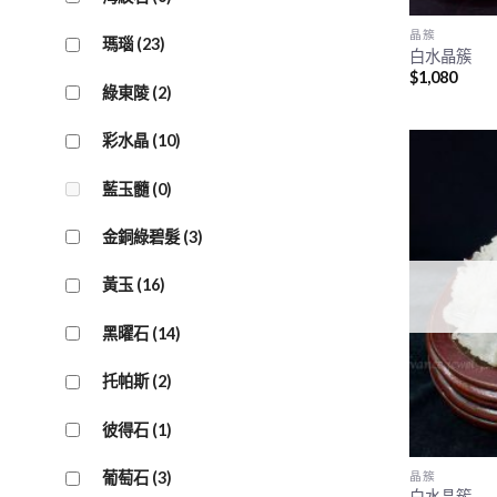
晶簇
瑪瑙
(23)
白水晶簇
$
1,080
綠東陵
(2)
彩水晶
(10)
藍玉髓
(0)
金銅綠碧髮
(3)
黃玉
(16)
黑曜石
(14)
托帕斯
(2)
彼得石
(1)
晶簇
葡萄石
(3)
白水晶簇