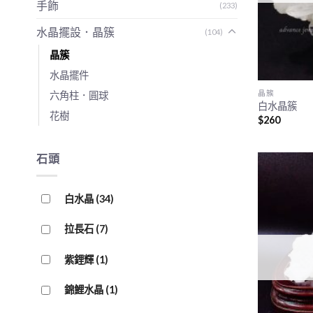
手飾
(233)
水晶擺設．晶簇
(104)
晶簇
水晶擺件
晶簇
六角柱．圓球
白水晶簇
花樹
$
260
石頭
白水晶
(34)
拉長石
(7)
紫鋰輝
(1)
錦鯉水晶
(1)