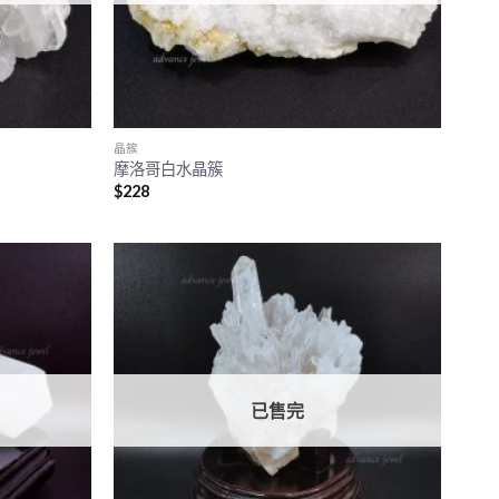
晶簇
摩洛哥白水晶簇
$
228
已售完