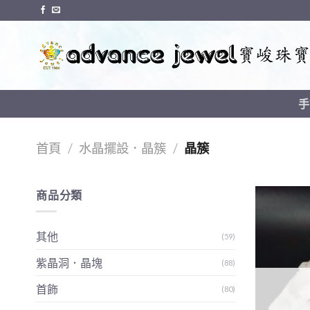
Skip
to
content
手
首頁
/
水晶擺設．晶簇
/
晶簇
商品分類
其他
(59)
紫晶洞．晶塊
(88)
首飾
(80)