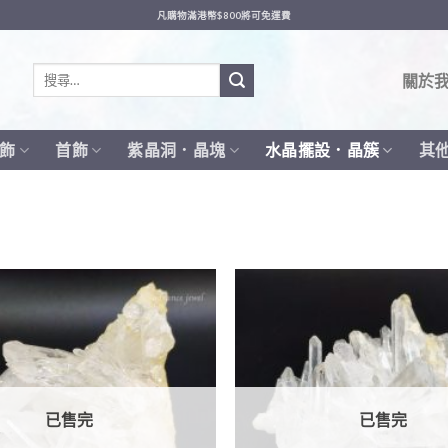
凡購物滿港幣$800將可免運費
搜
關於
尋
關
鍵
飾
首飾
紫晶洞．晶塊
水晶擺設．晶簇
其
字:
已售完
已售完