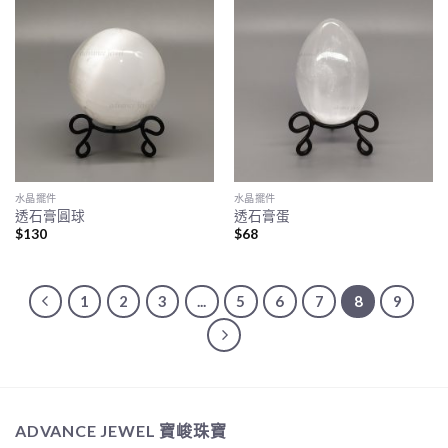
水晶擺件
水晶擺件
透石膏圓球
透石膏蛋
$
130
$
68
1
2
3
...
5
6
7
8
9
ADVANCE JEWEL 寶峻珠寶