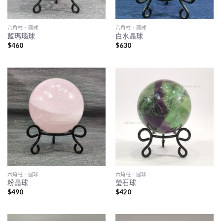
六角柱．圓球
六角柱．圓球
藍瑪瑙球
白水晶球
$
460
$
630
六角柱．圓球
六角柱．圓球
粉晶球
瑩石球
$
490
$
420