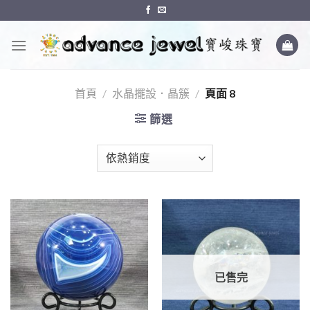
Skip
to
content
首頁
/
水晶擺設．晶簇
/
頁面 8
篩選
已售完