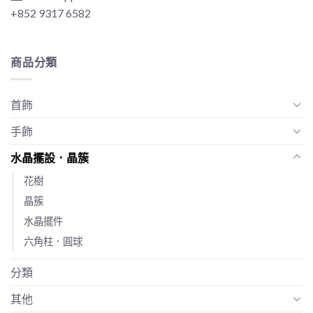
+852 9317 6582
商品分類
首飾
手飾
水晶擺設．晶簇
花樹
晶簇
水晶擺件
六角柱．圓球
分類
其他