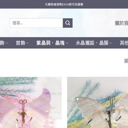
凡購物滿港幣$800將可免運費
搜
關於
尋
關
鍵
飾
首飾
紫晶洞．晶塊
水晶擺設．晶簇
其
字:
顯