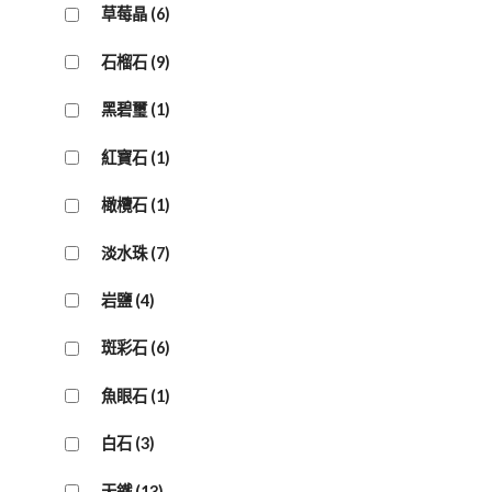
草莓晶
(6)
石榴石
(9)
黑碧璽
(1)
紅寶石
(1)
橄欖石
(1)
淡水珠
(7)
岩鹽
(4)
斑彩石
(6)
魚眼石
(1)
白石
(3)
天鐵
(13)