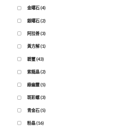
金曜石
(4)
銀曜石
(2)
阿拉善
(3)
黃方解
(1)
碧璽
(43)
紫龍晶
(2)
綠幽靈
(5)
斑彩螺
(3)
青金石
(5)
粉晶
(16)