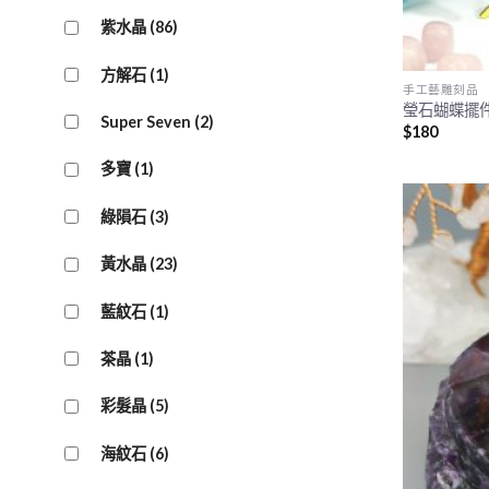
紫水晶
(86)
方解石
(1)
手工藝雕刻品
瑩石蝴蝶擺
Super Seven
(2)
$
180
多寶
(1)
綠隕石
(3)
黃水晶
(23)
藍紋石
(1)
茶晶
(1)
彩髮晶
(5)
海紋石
(6)