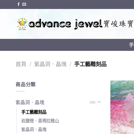
Skip
to
content
手
首頁
/
紫晶洞．晶塊
/
手工藝雕刻品
商品分類
紫晶洞．晶塊
(88)
手工藝雕刻品
岩鹽燈．喜瑪拉雅山
紫晶洞．晶塊