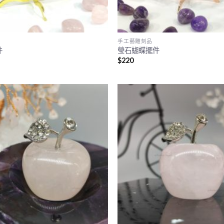
手工藝雕刻品
件
瑩石蝴蝶擺件
$
220