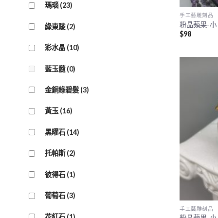
瑪瑙
(23)
手工藝雕刻品
粉晶蘋果-小 
綠東陵
(2)
$
98
彩水晶
(10)
藍玉髓
(0)
金銅綠碧髮
(3)
黃玉
(16)
黑曜石
(14)
托帕斯
(2)
彼得石
(1)
葡萄石
(3)
手工藝雕刻品
花紅石
(1)
粉晶蘋果-小 