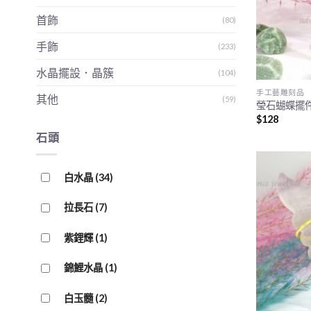
首飾
(80)
手飾
(233)
水晶擺設．晶簇
(104)
手工藝雕刻品
其他
(59)
瑩石蝴蝶擺
$
128
石頭
白水晶
(34)
拉長石
(7)
紫鋰輝
(1)
錦鯉水晶
(1)
白玉髓
(2)