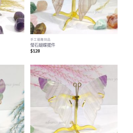
手工藝雕刻品
瑩石蝴蝶擺件
$
128