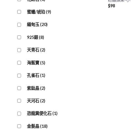
$
98
蜜蠟/琥珀
(9)
緬甸玉
(20)
925銀
(8)
天青石
(2)
海藍寶
(5)
孔雀石
(1)
紫鈦晶
(2)
天河石
(2)
恐龍糞便化石
(1)
金髮晶
(18)