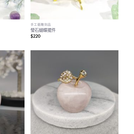
手工藝雕刻品
瑩石蝴蝶擺件
$
220