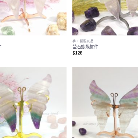
手工藝雕刻品
件
瑩石蝴蝶擺件
$
128