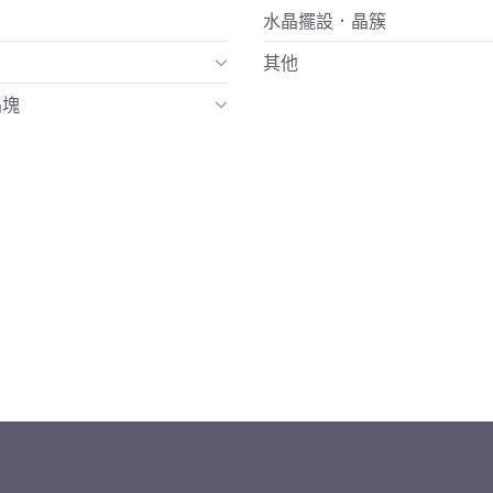
水晶擺設．晶簇
其他
晶塊