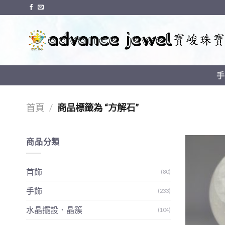
Skip
to
content
手
首頁
/
商品標籤為 “方解石”
商品分類
首飾
(80)
手飾
(233)
水晶擺設．晶簇
(104)