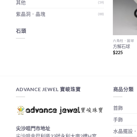
其他
(59)
紫晶洞．晶塊
(88)
石頭
六角柱．圓球
方解石球
$
225
ADVANCE JEWEL 寶峻珠寶
商品分類
首飾
手飾
尖沙咀門市地址
水晶擺設
尖沙咀金巴利道33號永利大廈2樓H室