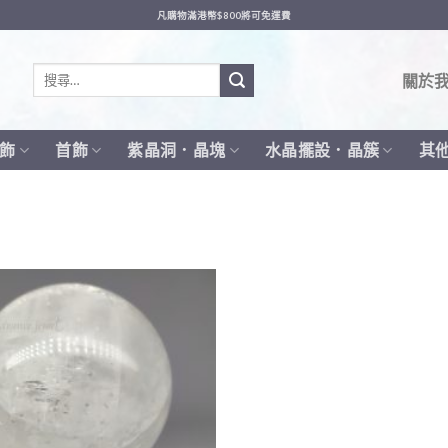
凡購物滿港幣$800將可免運費
搜
關於
尋
關
鍵
飾
首飾
紫晶洞．晶塊
水晶擺設．晶簇
其
字: