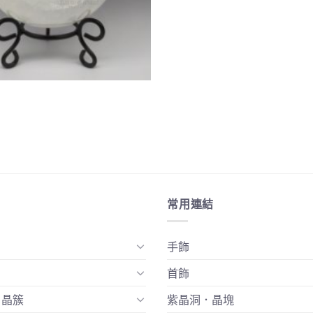
常用連結
手飾
首飾
．晶簇
紫晶洞．晶塊