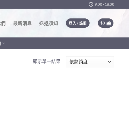
9:00 - 18:00
我們
最新消息
送退須知
登入 / 註冊
$
0
他
顯示單一結果