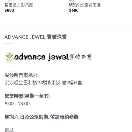
碧璽長方形吊墜
琥珀925銀邊吊咀
$
880
$
680
ADVANCE JEWEL 寶峻珠寶
尖沙咀門市地址
尖沙咀金巴利道33號永利大廈2樓H室
營業時間(星期一至五)
9:00 – 18:00
星期六,日及公眾假期, 敬請預約參觀
電話