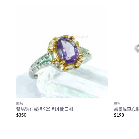
戒指
戒指
紫晶鋯石戒指 925 #14 開口圈
碧璽風車心形
$
350
$
198