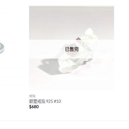
已售完
戒指
碧璽戒指 925 #10
$
680