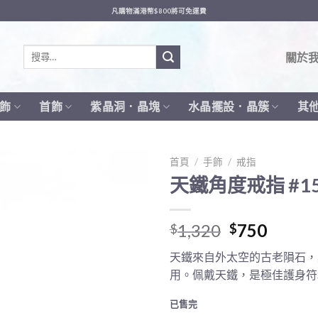
凡購物滿港幣$800將可免運費
搜
關於
尋
關
鍵
飾
首飾
紫晶洞．晶塊
水晶擺設．晶簇
其
字:
首頁
/
手飾
/
戒指
天鐵角度戒指 #15
Original
Curre
1,320
750
$
$
price
price
天鐵來自外太空的古老隕石，
was:
is:
用。佩戴天鐵，是極佳護身符
$1,320.
$750.
已售完