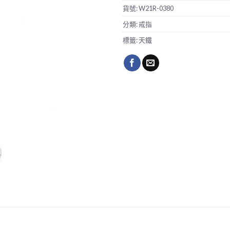
貨號:
W21R-0380
分類:
戒指
標籤:
天鐵