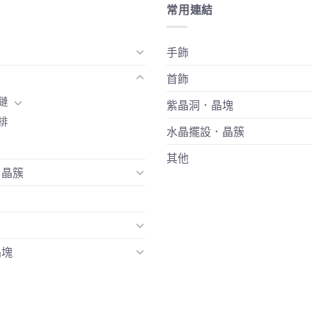
常用連結
手飾
首飾
鏈
紫晶洞．晶塊
排
水晶擺設．晶簇
其他
．晶簇
晶塊