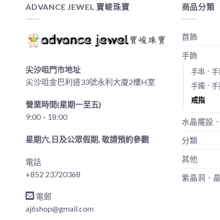
ADVANCE JEWEL 寶峻珠寶
商品分類
首飾
手飾
尖沙咀門市地址
手串．手
尖沙咀金巴利道33號永利大廈2樓H室
手鐲．手
戒指
營業時間(星期一至五)
9:00 – 18:00
水晶擺設
星期六,日及公眾假期, 敬請預約參觀
分類
其他
電話
+852 23720368
紫晶洞．
電郵
aj6shop@gmail.com