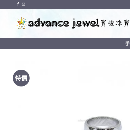
Skip
to
content
手
特價