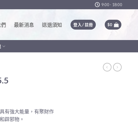
9:00 - 18:00
我們
最新消息
送退須知
登入 / 註冊
$
0
他
.5
nt
具有強大能量，有聚財作
和辟邪物。