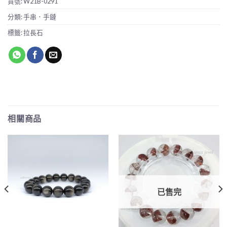
貨號:
W21B-0291
分類:
手串．手鏈
標籤:
拉長石
相關商品
已售完