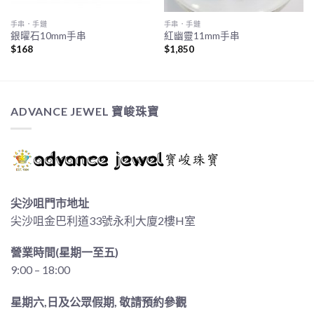
手串．手鏈
手串．手鏈
銀曜石10mm手串
紅幽靈11mm手串
$
168
$
1,850
ADVANCE JEWEL 寶峻珠寶
尖沙咀門市地址
尖沙咀金巴利道33號永利大廈2樓H室
營業時間(星期一至五)
9:00 – 18:00
星期六,日及公眾假期, 敬請預約參觀