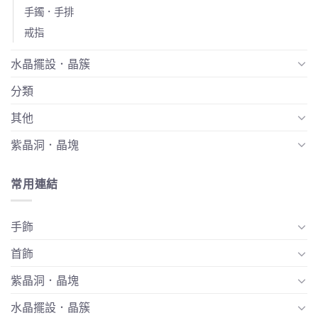
手鐲．手排
戒指
水晶擺設．晶簇
分類
其他
紫晶洞．晶塊
常用連結
手飾
首飾
紫晶洞．晶塊
水晶擺設．晶簇