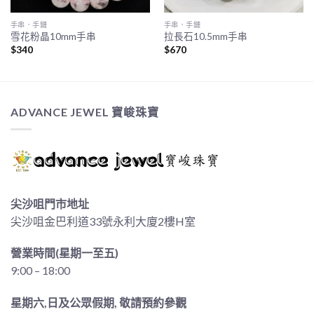
手串．手鏈
手串．手鏈
雪花粉晶10mm手串
拉長石10.5mm手串
$
340
$
670
ADVANCE JEWEL 寶峻珠寶
尖沙咀門市地址
尖沙咀金巴利道33號永利大廈2樓H室
營業時間(星期一至五)
9:00 – 18:00
星期六,日及公眾假期, 敬請預約參觀