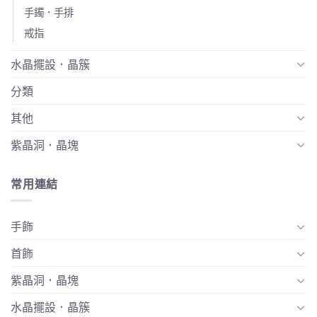
手鐲．手排
戒指
水晶擺設．晶簇
分類
其他
紫晶洞．晶塊
常用連結
手飾
首飾
紫晶洞．晶塊
水晶擺設．晶簇