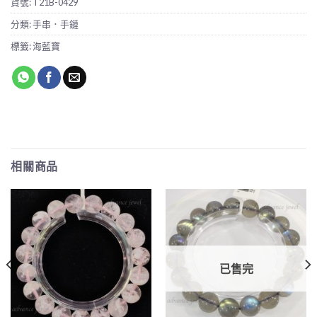
貨號:
T21B-0429
分類:
手串．手鏈
標籤:
海藍寶
相關商品
已售完