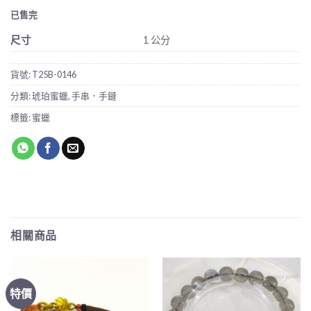
已售完
尺寸
1 公分
貨號:
T25B-0146
分類:
琥珀蜜蠟
,
手串．手鏈
標籤:
蜜蠟
相關商品
特價