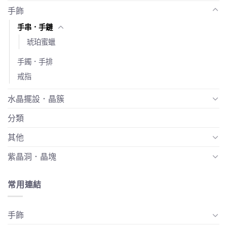
手飾
手串．手鏈
琥珀蜜蠟
手鐲．手排
戒指
水晶擺設．晶簇
分類
其他
紫晶洞．晶塊
常用連結
手飾