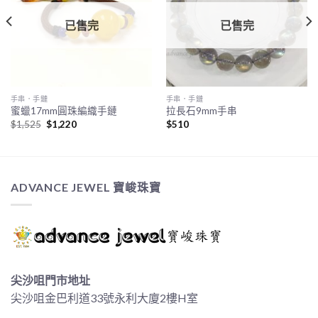
已售完
已售完
手串．手鏈
手串．手鏈
蜜蠟17mm圓珠編織手鏈
拉長石9mm手串
Original
Current
$
1,525
$
1,220
$
510
price
price
was:
is:
$1,525.
$1,220.
ADVANCE JEWEL 寶峻珠寶
尖沙咀門市地址
尖沙咀金巴利道33號永利大廈2樓H室