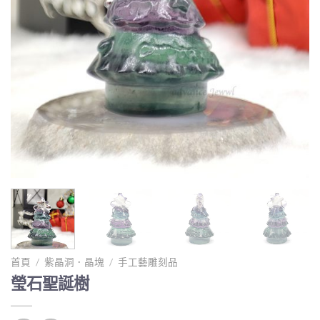
首頁
/
紫晶洞．晶塊
/
手工藝雕刻品
瑩石聖誕樹