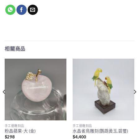
相關商品
手工藝雕刻品
手工藝雕刻品
粉晶蘋果-大 (金)
水晶雀鳥雕刻(鸚鵡黃玉,碧璽)
$
298
$
4,400