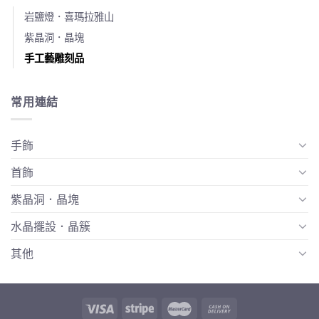
岩鹽燈．喜瑪拉雅山
紫晶洞．晶塊
手工藝雕刻品
常用連結
手飾
首飾
紫晶洞．晶塊
水晶擺設．晶簇
其他