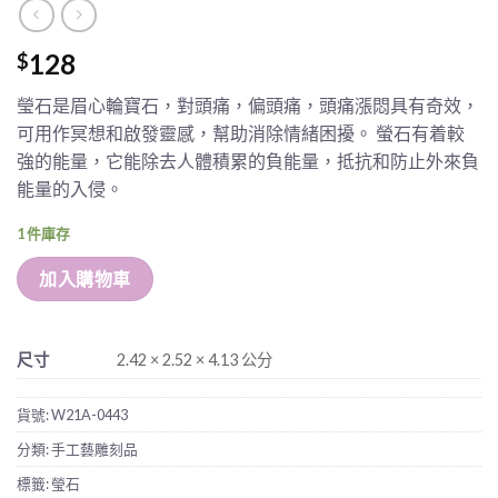
128
$
瑩石是眉心輪寶石，對頭痛，偏頭痛，頭痛漲悶具有奇效，
可用作冥想和啟發靈感，幫助消除情緒困擾。 螢石有着較
強的能量，它能除去人體積累的負能量，抵抗和防止外來負
能量的入侵。
1 件庫存
加入購物車
尺寸
2.42 × 2.52 × 4.13 公分
貨號:
W21A-0443
分類:
手工藝雕刻品
標籤:
瑩石