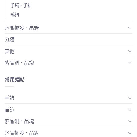
手鐲．手排
戒指
水晶擺設．晶簇
分類
其他
紫晶洞．晶塊
常用連結
手飾
首飾
紫晶洞．晶塊
水晶擺設．晶簇