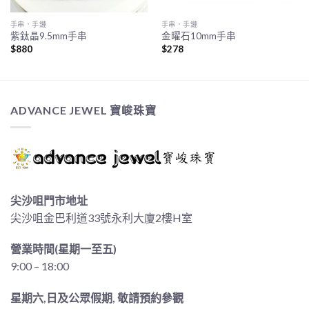
手串．手鏈
手串．手鏈
紫鈦晶9.5mm手串
金曜石10mm手串
$
880
$
278
ADVANCE JEWEL 寶峻珠寶
尖沙咀門市地址
尖沙咀金巴利道33號永利大廈2樓H室
營業時間(星期一至五)
9:00 – 18:00
星期六,日及公眾假期, 敬請預約參觀