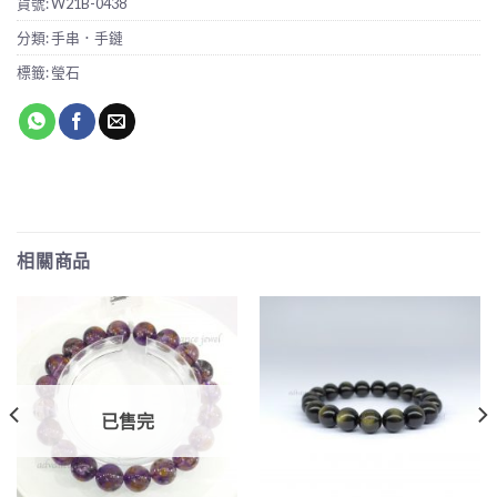
貨號:
W21B-0438
分類:
手串．手鏈
標籤:
瑩石
相關商品
已售完