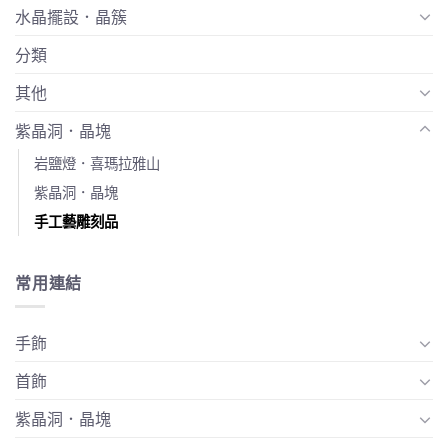
水晶擺設．晶簇
分類
其他
紫晶洞．晶塊
岩鹽燈．喜瑪拉雅山
紫晶洞．晶塊
手工藝雕刻品
常用連結
手飾
首飾
紫晶洞．晶塊