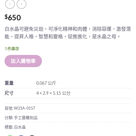
650
$
白水晶可避免災劫，可淨化精神和肉體，消除惡運，激發潛
能，提昇人格，智慧和靈格，促進進化，是水晶之母。
1 件庫存
加入購物車
重量
0.067 公斤
尺寸
4 × 2.9 × 5.15 公分
貨號:
W21A-0157
分類:
手工藝雕刻品
標籤:
白水晶