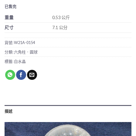
已售完
重量
0.53 公斤
尺寸
7.1 公分
貨號:
W21A-0154
分類:
六角柱．圓球
標籤:
白水晶
描述
視
訊