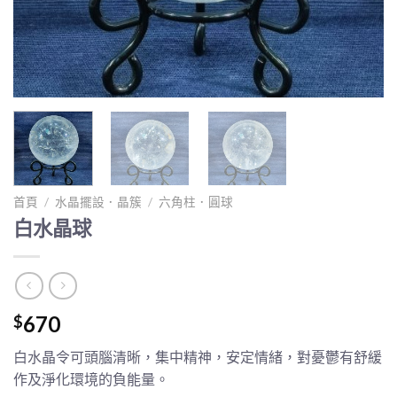
首頁
/
水晶擺設．晶簇
/
六角柱．圓球
白水晶球
670
$
白水晶令可頭腦清晰，集中精神，安定情緒，對憂鬱有舒緩
作及淨化環境的負能量。