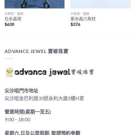
六角柱．圓球
六角柱．圓球
白水晶球
紫水晶六角柱
$
630
$
376
ADVANCE JEWEL 寶峻珠寶
尖沙咀門市地址
尖沙咀金巴利道33號永利大廈2樓H室
營業時間(星期一至五)
9:00 – 18:00
星期六,日及公眾假期, 敬請預約參觀