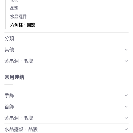
晶簇
水晶擺件
六角柱．圓球
分類
其他
紫晶洞．晶塊
常用連結
手飾
首飾
紫晶洞．晶塊
水晶擺設．晶簇