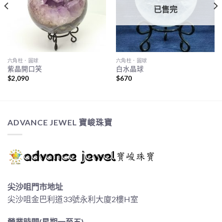
已售完
六角柱．圓球
六角柱．圓球
紫晶開口笑
白水晶球
$
2,090
$
670
ADVANCE JEWEL 寶峻珠寶
尖沙咀門市地址
尖沙咀金巴利道33號永利大廈2樓H室
營業時間(星期一至五)