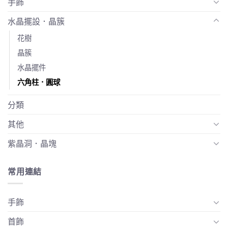
手飾
水晶擺設．晶簇
花樹
晶簇
水晶擺件
六角柱．圓球
分類
其他
紫晶洞．晶塊
常用連結
手飾
首飾