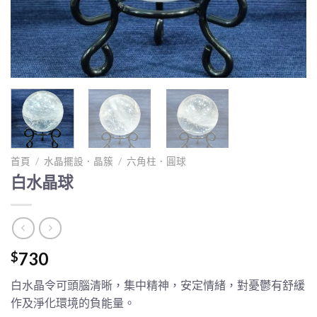
首頁
/
水晶擺設．晶簇
/
六角柱．圓球
白水晶球
730
$
白水晶令可頭腦清晰，集中精神，安定情緒，對憂鬱有舒緩
作及淨化環境的負能量。