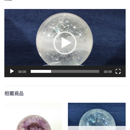
視
訊
播
放
器
00:00
00:09
相關商品