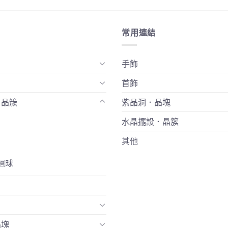
常用連結
手飾
首飾
．晶簇
紫晶洞．晶塊
水晶擺設．晶簇
其他
圓球
晶塊