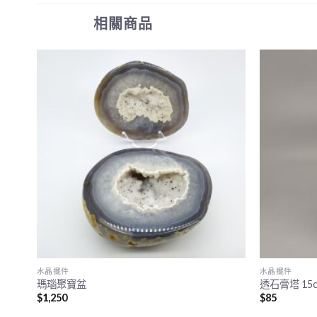
相關商品
水晶擺件
水晶擺件
瑪瑙聚寶盆
透石膏塔 15
$
1,250
$
85