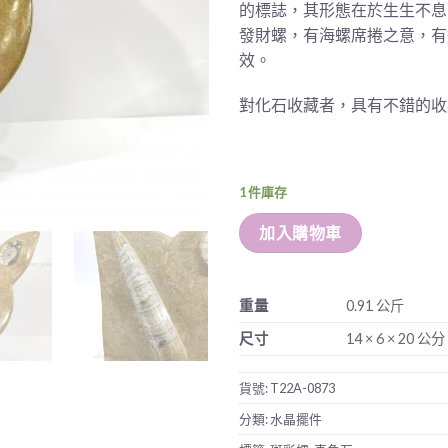
的標誌，其形態在於生生不息
發財螺，有海螺席捲之意，有
效。
對化石收藏者，具有不錯的收
1 件庫存
加入購物車
重量
0.91 公斤
尺寸
14 × 6 × 20 公分
貨號:
T22A-0873
分類:
水晶擺件