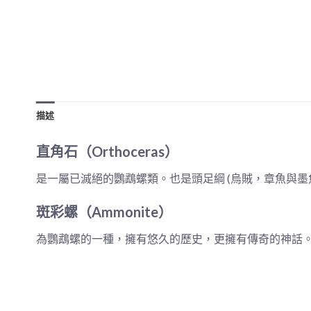
描述
直角石（Orthoceras）
是一屬已滅絕的鸚鵡螺類。也是頭足綱 (烏賊，章魚與
斑彩螺（Ammonite）
為鸚鵡螺的一種，擁有悠久的歷史，更擁有傳奇的神話。