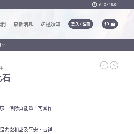
9:00 - 18:00
我們
最新消息
送退須知
登入 / 註冊
$
0
他
件
化石
感，消除負能量，可當作
是象徵和諧及平安，吉祥