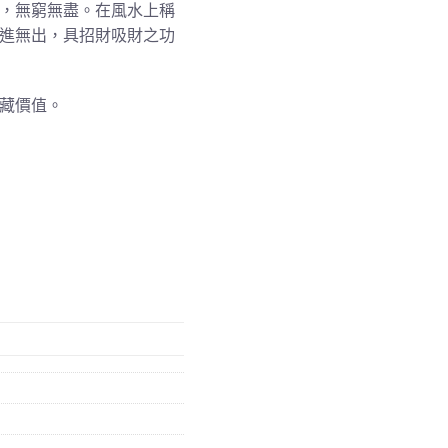
，無窮無盡。在風水上稱
進無出，具招財吸財之功
藏價值。