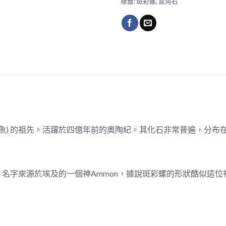
標籤:
斑彩螺
,
直角石
墨魚) 的祖先。活躍於四億年前的奧陶紀。其化石非常普遍，分布
名字來源於埃及的一個神Ammon，據說斑彩螺的形狀酷似這位