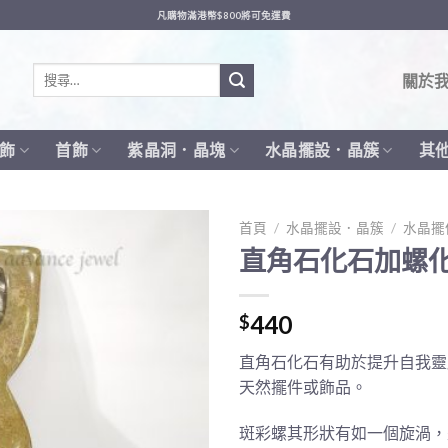
凡購物滿港幣$800將可免運費
搜
關於
尋
關
鍵
飾
首飾
紫晶洞．晶塊
水晶擺設．晶簇
其
字:
首頁
/
水晶擺設．晶簇
/
水晶擺
直角石化石加螺
440
$
直角石化石有助於提升自我靈
天然擺件或飾品。
斑彩螺其形狀有如一個旋渦，