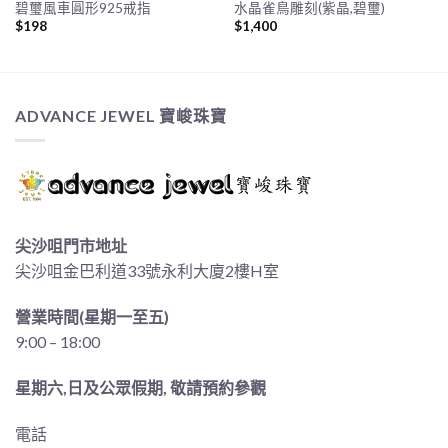
碧璽風車圓形925戒指
水晶雀鳥雕刻(紫晶,碧璽)
$
198
$
1,400
ADVANCE JEWEL 寶峻珠寶
尖沙咀門市地址
尖沙咀金巴利道33號永利大廈2樓H室
營業時間(星期一至五)
9:00 – 18:00
星期六,日及公眾假期, 敬請預約參觀
電話