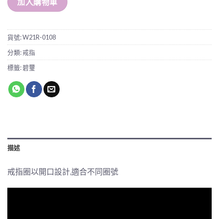
加入購物車
貨號:
W21R-0108
分類:
戒指
標籤:
碧璽
描述
戒指圈以開口設計,適合不同圈號