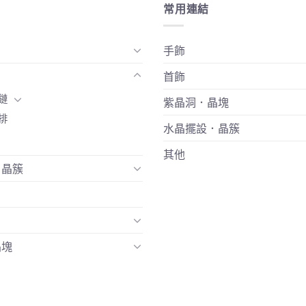
常用連結
手飾
首飾
鏈
紫晶洞．晶塊
排
水晶擺設．晶簇
其他
．晶簇
晶塊