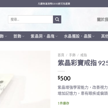
凡購物滿港幣$800將可免運費
搜
關於
尋
關
鍵
飾
首飾
紫晶洞．晶塊
水晶擺設．晶簇
其
字:
首頁
/
手飾
/
戒指
紫晶彩寶戒指 925
500
$
紫晶增強學習能力，改善視力
增加記憶力，患有眼疾或偏頭
1 件庫存