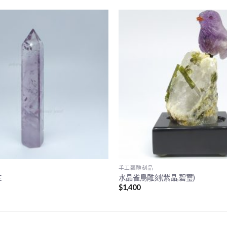
手工藝雕刻品
柱
水晶雀鳥雕刻(紫晶,碧璽)
$
1,400