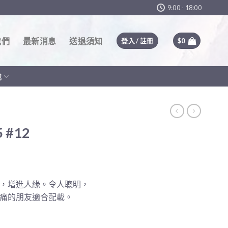
9:00 - 18:00
我們
最新消息
送退須知
登入 / 註冊
$
0
他
 #12
，增進人緣。令人聰明，
痛的朋友適合配載。