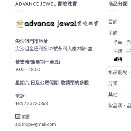
ADVANCE JEWEL 寶峻珠寶
商品分類
首飾
手飾
尖沙咀門市地址
手串．手
尖沙咀金巴利道33號永利大廈2樓H室
手鐲．手
戒指
營業時間(星期一至五)
9:00 – 18:00
水晶擺設
星期六,日及公眾假期, 敬請預約參觀
分類
其他
電話
+852 23720368
紫晶洞．
電郵
aj6shop@gmail.com