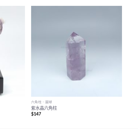
六角柱．圓球
紫水晶六角柱
$
147