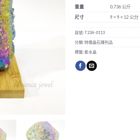
重量
0.736 公斤
尺寸
9 × 9 × 12 公分
貨號:
T23A-0113
分類:
特價晶石陳列品
標籤:
紫水晶