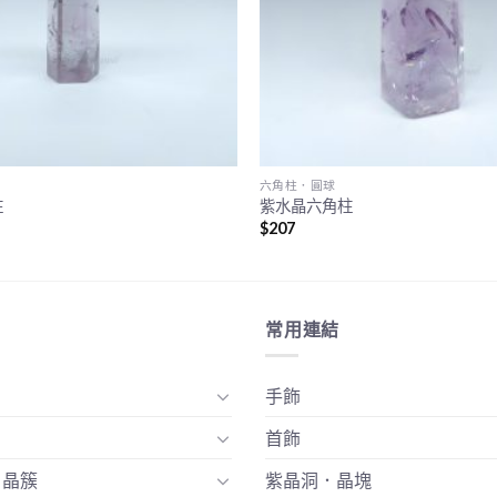
六角柱．圓球
柱
紫水晶六角柱
$
207
常用連結
手飾
首飾
．晶簇
紫晶洞．晶塊