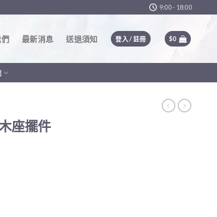
9:00 - 18:00
我們
最新消息
送退須知
登入 / 註冊
$
0
他
)木座擺件