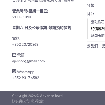
尖沙咀金巴利道33號永利大廈2樓H室
分類
營業時間(星期一至五)
其他
9:00 – 18:00
消磁晶石
星期六,日及公眾假期, 敬請預約參觀
特價晶石
緬甸玉雕
電話
+852 23720368
紫晶洞．
電郵
aj6shop@gmail.com
WhatsApp
+852 9317 6582
Copyright 2026 ©
Advance Jewel
送退貨政策
|
私隱政策