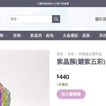
凡購物滿港幣$800將可免運費
搜
關於
尋
關
鍵
飾
首飾
紫晶洞．晶塊
水晶擺設．晶簇
其
字:
首頁
/
其他
/
特價晶石陳列品
紫晶簇(鍍紫五彩
440
$
1 件庫存
加入購物車