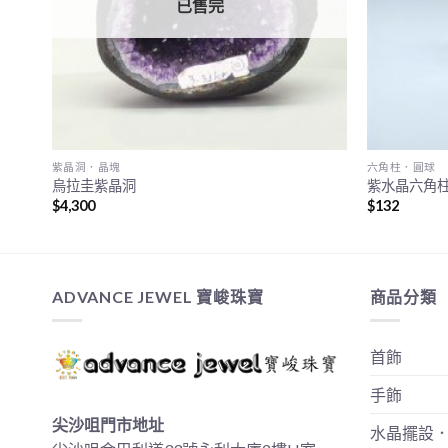
已售完
紫晶洞．晶塊
六角柱．圓球
烏拉圭紫晶洞
紫水晶六角
$
4,300
$
132
ADVANCE JEWEL 寶峻珠寶
商品分類
首飾
手飾
尖沙咀門市地址
水晶擺設