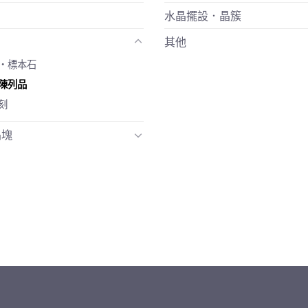
水晶擺設．晶簇
其他
‧標本石
陳列品
刻
晶塊