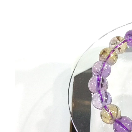
視
訊
播
放
器