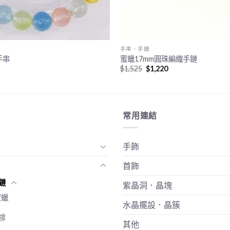
手串．手鏈
手串
蜜蠟17mm圓珠編織手鏈
Original
Current
$
1,525
$
1,220
price
price
was:
is:
$1,525.
$1,220.
常用連結
手飾
首飾
鏈
紫晶洞．晶塊
蜜蠟
水晶擺設．晶簇
排
其他