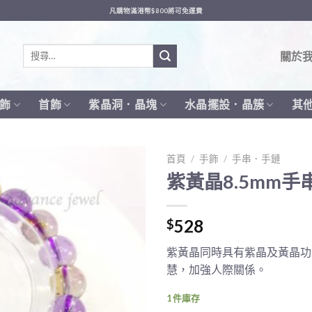
凡購物滿港幣$800將可免運費
搜
關於
尋
關
鍵
飾
首飾
紫晶洞．晶塊
水晶擺設．晶簇
其
字:
首頁
/
手飾
/
手串．手鏈
紫黃晶8.5mm手
528
$
紫黃晶同時具有紫晶及黃晶功
慧，加強人際關係。
1 件庫存