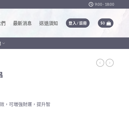
9:00 - 18:00
我們
最新消息
送退須知
登入 / 註冊
$
0
他
串
效，可増強財運，提升智