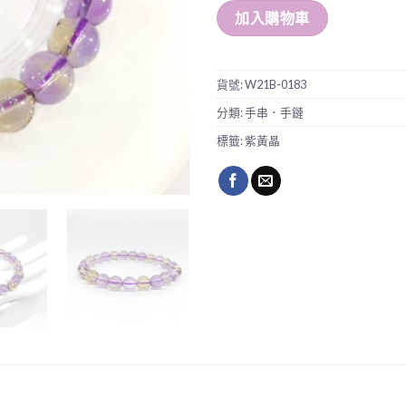
加入購物車
貨號:
W21B-0183
分類:
手串．手鏈
標籤:
紫黃晶