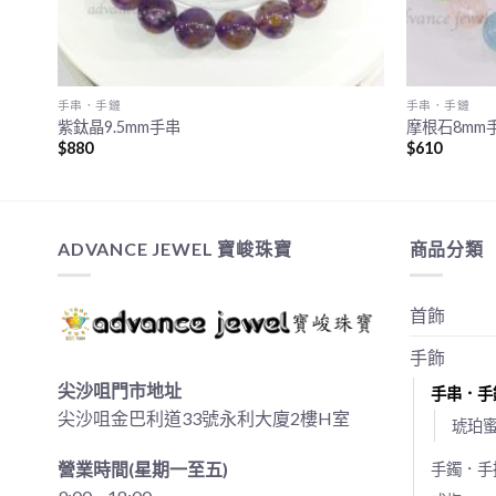
手串．手鏈
手串．手鏈
紫鈦晶9.5mm手串
摩根石8mm
$
880
$
610
ADVANCE JEWEL 寶峻珠寶
商品分類
首飾
手飾
尖沙咀門市地址
手串．手
尖沙咀金巴利道33號永利大廈2樓H室
琥珀
營業時間(星期一至五)
手鐲．手