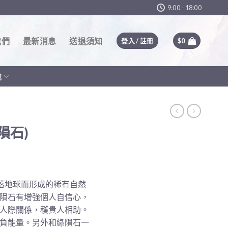
9:00 - 18:00
我們
最新消息
送退須知
登入 / 註冊
$
0
他
隕石)
墜落地球而形成的稀有自然
隕石有增強個人自信心，
人際關係，穫貴人相助。
負能量。另外和綠隕石一