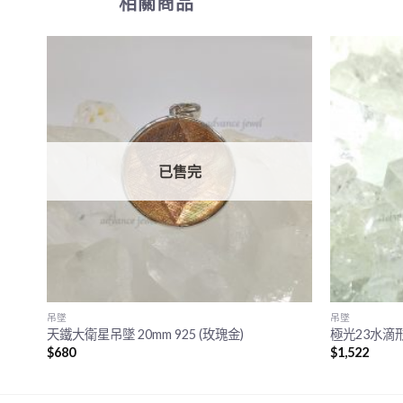
相關商品
已售完
吊墜
吊墜
天鐵大衛星吊墜 20mm 925 (玫瑰金)
極光23水滴形
$
680
$
1,522