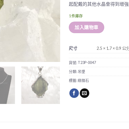
起配戴的其他水晶會得到增強
1 件庫存
加入購物車
尺寸
2.5 × 1.7 × 0.9 公
貨號:
T23P-0047
分類:
吊墜
標籤:
綠隕石