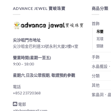
ADVANCE JEWEL 寶峻珠寶
商品分類
首飾
吊墜
耳環
尖沙咀門市地址
頸鏈
尖沙咀金巴利道33號永利大廈2樓H室
手飾
營業時間(星期一至五)
9:00 – 18:00
水晶擺設
星期六,日及公眾假期, 敬請預約參觀
分類
其他
電話
+852 23720368
紫晶洞．
電郵
aj6shop@gmail.com