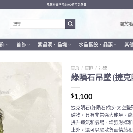
凡購物滿港幣$800將可免運費
搜
關於
尋
關
鍵
飾
首飾
紫晶洞．晶塊
水晶擺設．晶簇
其
字:
首頁
/
首飾
/
吊墜
綠隕石吊墜 (捷克
1,100
$
捷克隕石(綠隕石)從外太空
礦物，具有非常強大能量。綠
提升運氣和氣場，增強財運和
止外，還可以驅散負面情緒和