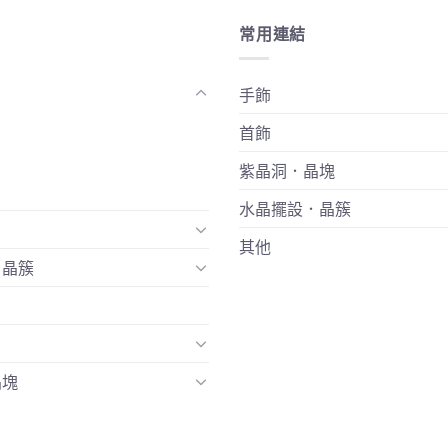
常用連結
手飾
首飾
紫晶洞．晶塊
水晶擺設．晶簇
其他
．晶簇
晶塊