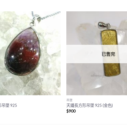
已售完
吊墜
吊墜 925
天鐵長方形吊墜 925 (金色)
$
900