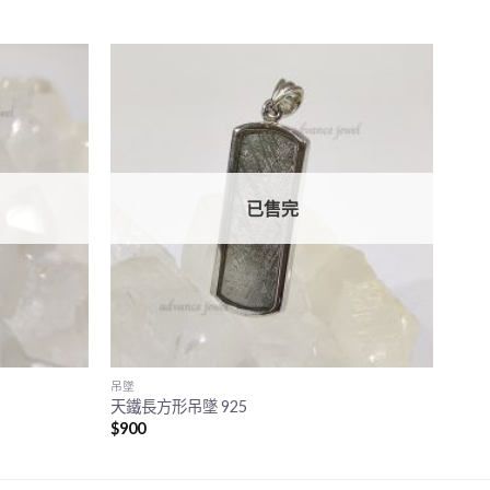
已售完
吊墜
天鐵長方形吊墜 925
$
900