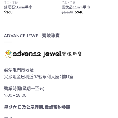
手串．手鏈
手串．手鏈
銀曜石10mm手串
紫鈦晶11mm手串
Original
Current
$
168
$
1,180
$
940
price
price
was:
is:
$1,180.
$940.
ADVANCE JEWEL 寶峻珠寶
尖沙咀門市地址
尖沙咀金巴利道33號永利大廈2樓H室
營業時間(星期一至五)
9:00 – 18:00
星期六,日及公眾假期, 敬請預約參觀