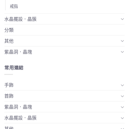
戒指
水晶擺設．晶簇
分類
其他
紫晶洞．晶塊
常用連結
手飾
首飾
紫晶洞．晶塊
水晶擺設．晶簇
其他