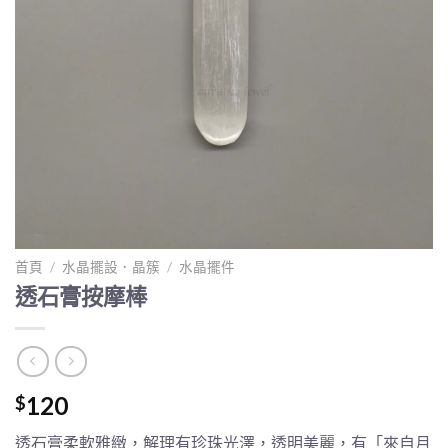
首頁
/
水晶擺設．晶簇
/
水晶擺件
透石膏按摩棒
120
$
透石膏柔軟雅緻，解理有珍珠光澤，透明美麗，有「來自月