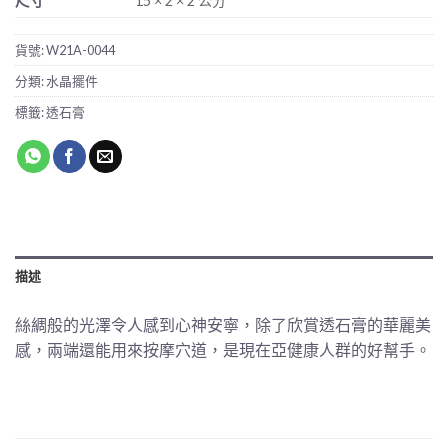
尺寸
15 × 2 × 2 公分
貨號:
W21A-0044
分類:
水晶擺件
標籤:
透石膏
描述
絲綢般的光澤令人感到心神安寧，除了欣賞透石膏的華麗美
感，兩端還能用來按摩穴道，是現在亞健康人群的好幫手。