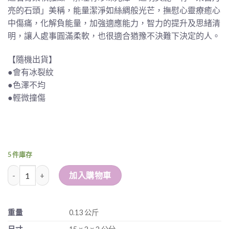
亮的石頭」美稱，能量潔淨如絲綢般光芒，撫慰心靈療癒心
中傷痛，化解負能量，加強適應能力，智力的提升及思緒清
明，讓人處事圓滿柔軟，也很適合猶豫不決難下決定的人。
【隨機出貨】
●會有冰裂紋
●色澤不均
●輕微撞傷
5 件庫存
透石膏按摩棒 數量
加入購物車
重量
0.13 公斤