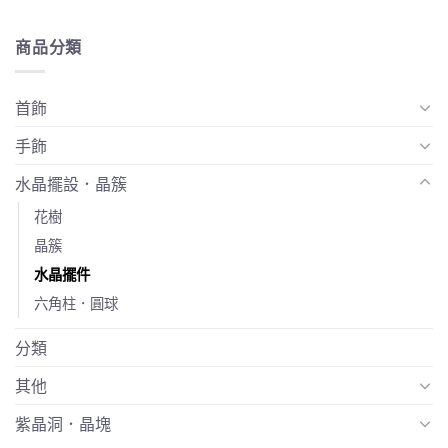
商品分類
首飾
手飾
水晶擺設．晶簇
花樹
晶簇
水晶擺件
六角柱．圓球
分類
其他
紫晶洞．晶塊