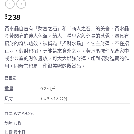
238
$
黃水晶自古有「財富之石」和「商人之石」的美譽，黃水晶
金黃閃亮的迷人色澤，給人一種皇家般尊貴的感覺，還具有
招財的奇妙功效，被稱為「招財水晶」。它主財運，不僅招
正財，偏財也招，更能帶來意外之財。黃水晶擺件配合家中
或辦公室的財位擺放，可大大增強財運，起到招財進寶的作
用，同時它也是一件很美觀的觀賞品。
已售完
重量
0.2 公斤
尺寸
9 × 9 × 13 公分
貨號:
W21A-0290
分類:
花樹
標籤:
黃水晶