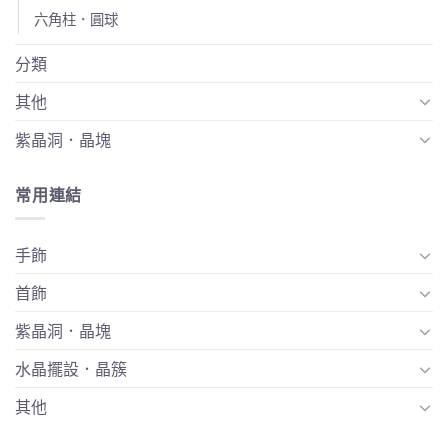
六角柱．圓球
分類
其他
紫晶洞．晶塊
常用連結
手飾
首飾
紫晶洞．晶塊
水晶擺設．晶簇
其他