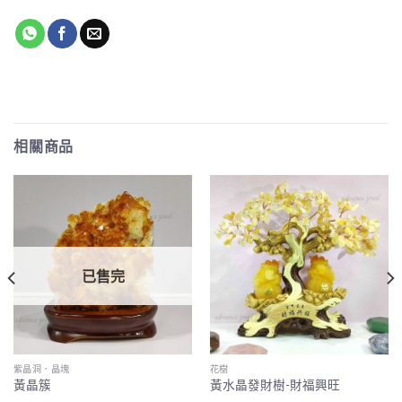
相關商品
已售完
紫晶洞．晶塊
花樹
黃晶簇
黃水晶發財樹-財福興旺