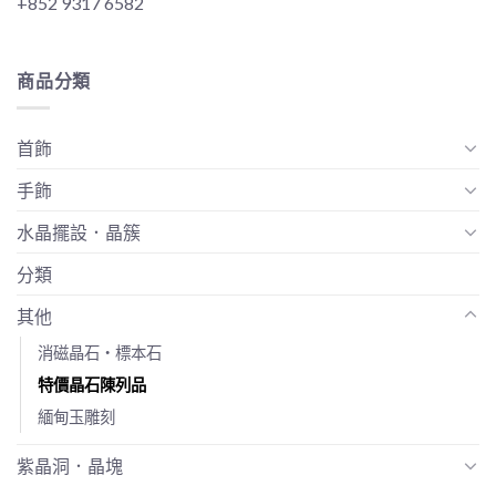
+852 9317 6582
商品分類
首飾
手飾
水晶擺設．晶簇
分類
其他
消磁晶石‧標本石
特價晶石陳列品
緬甸玉雕刻
紫晶洞．晶塊