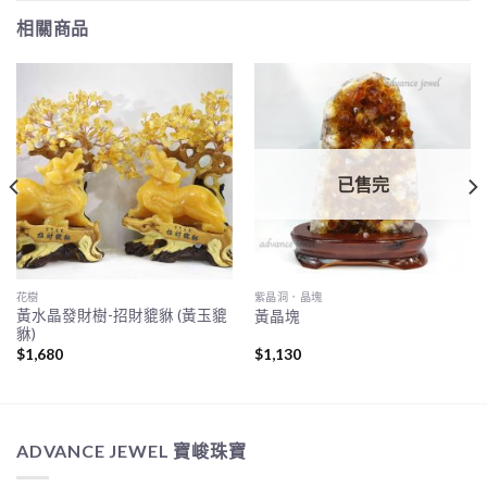
相關商品
已售完
花樹
紫晶洞．晶塊
黃水晶發財樹-招財貔貅 (黃玉貔
黃晶塊
貅)
$
1,680
$
1,130
ADVANCE JEWEL 寶峻珠寶