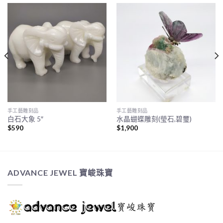
手工藝雕刻品
手工藝雕刻品
白石大象 5″
水晶蝴蝶雕刻(瑩石,碧璽)
$
590
$
1,900
ADVANCE JEWEL 寶峻珠寶