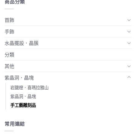
商品分類
首飾
手飾
水晶擺設．晶簇
分類
其他
紫晶洞．晶塊
岩鹽燈．喜瑪拉雅山
紫晶洞．晶塊
手工藝雕刻品
常用連結