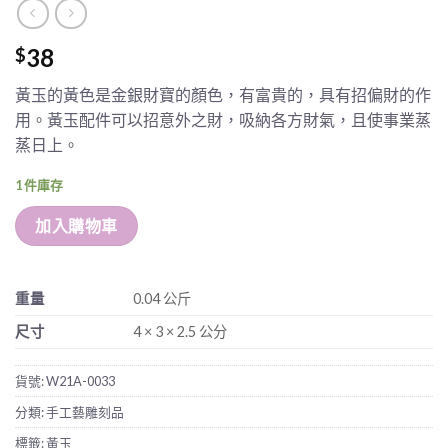
38
$
黃玉的黃色是金銀財寶的顏色，有富貴的，具有招偏財的作
用。黃玉配件可以招意外之財，吸納各方財氣，且使事業蒸
蒸日上。
1 件庫存
加入購物車
重量
0.04 公斤
尺寸
4 × 3 × 2.5 公分
貨號:
W21A-0033
分類:
手工藝雕刻品
標籤:
黃玉