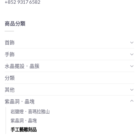
+852 9317 6582
商品分類
首飾
手飾
水晶擺設．晶簇
分類
其他
紫晶洞．晶塊
岩鹽燈．喜瑪拉雅山
紫晶洞．晶塊
手工藝雕刻品