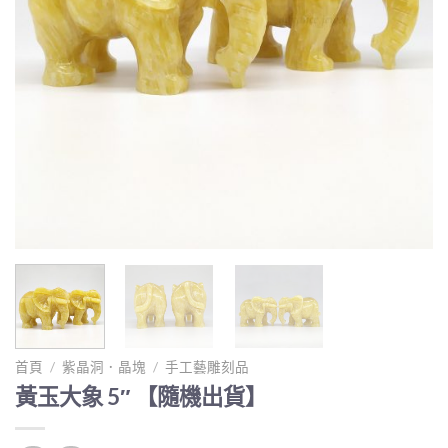
首頁
/
紫晶洞．晶塊
/
手工藝雕刻品
黃玉大象 5″ 【隨機出貨】