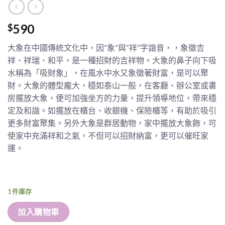
590
$
大象在中國傳統文化中，因“象”與“祥”字諧音，，象徵吉
祥、祥瑞、和平，是一種招財的吉祥物。大象的鼻子向下吸
水稱為「吸財象」，在風水中水又象徵著財富，是可以聚
財。大象的體型龐大，穩如泰山一般，在客廳、辦公室或書
房擺放大象，便可加強坐方的力量，提升領導地位，帶來穩
定及和諧。如擺放在櫃台、收銀機、保險櫃等，有助於吸引
更多財富聚集。另外大象是群居動物，家中擺放大象飾，可
使家中充滿祥和之氣，不但可以招財納富，更可以催旺家
運。
1 件庫存
加入購物車