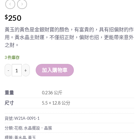
250
$
黃玉的黃色是金銀財寶的顏色，有富貴的，具有招偏財的作
用。黃水晶主財運，不僅招正財，偏財也招，更能帶來意外
之財。
3 件庫存
黃玉聚寶盆配黃晶花樹 數量
加入購物車
重量
0.236 公斤
尺寸
5.5 × 12.8 公分
貨號:
W21A-0091-1
分類:
花樹
,
水晶擺設．晶簇
標籤:
黃水晶
,
黃玉