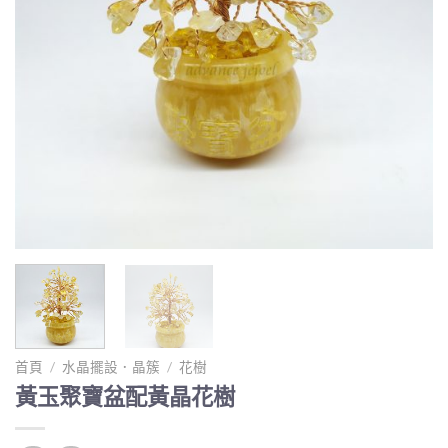
首頁
/
水晶擺設．晶簇
/
花樹
黃玉聚寶盆配黃晶花樹