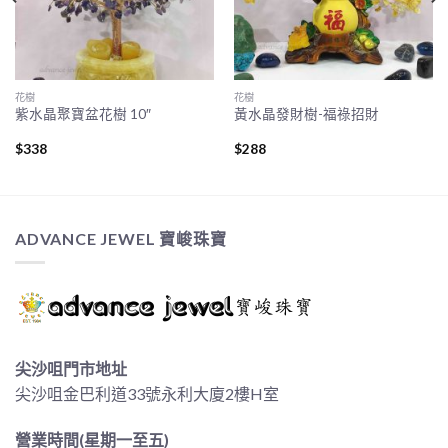
花樹
花樹
紫水晶聚寶盆花樹 10″
黃水晶發財樹-福祿招財
$
338
$
288
ADVANCE JEWEL 寶峻珠寶
尖沙咀門市地址
尖沙咀金巴利道33號永利大廈2樓H室
營業時間(星期一至五)