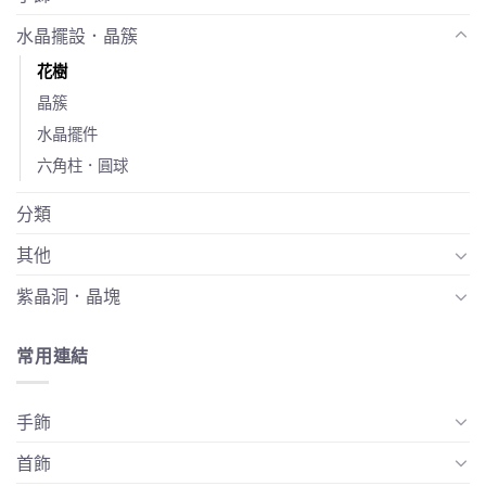
水晶擺設．晶簇
花樹
晶簇
水晶擺件
六角柱．圓球
分類
其他
紫晶洞．晶塊
常用連結
手飾
首飾